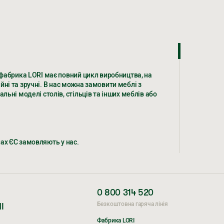
фабрика LORI має повний цикл виробництва, на
йні та зручні. В нас можна замовити меблі з
ьні моделі столів, стільців та інших меблів або
нах ЄС замовляють у нас.
фабрика LORI має повний цикл виробництва, на
йні та зручні. В нас можна замовити меблі з
0 800 314 520
ьні моделі столів, стільців та інших меблів або
Безкоштовна гаряча лінія
І
Фабрика LORI