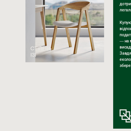
дотри
легал
Купую
відпо
подат
— на 
висад
СТІЛЕЦЬ
Завдя
ІЗІ
еколо
збере