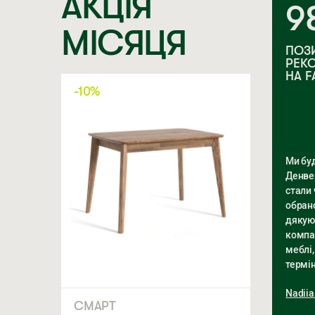
АКЦІЯ
9
МІСЯЦЯ
ПОЗ
РЕК
НА 
-10%
Ми буд
Денвер
стали
обран
дякую
компан
меблі,
термін
Nadiia
СМАРТ