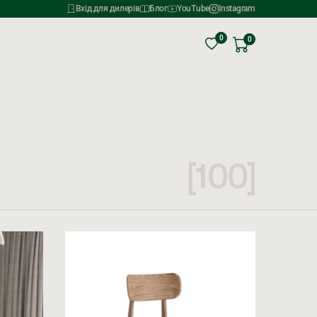
Вхід для дилерів
Блог
YouTube
Instagram
0
0
[100]