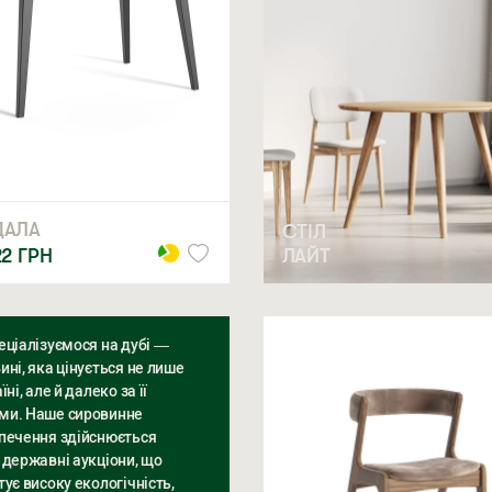
ДАЛА
СТІЛ
ЛАЙТ
22
ГРН
еціалізуємося на дубі —
ині, яка цінується не лише
їні, але й далеко за її
и. Наше сировинне
печення здійснюється
 державні аукціони, що
тує високу екологічність,