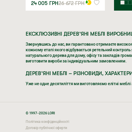
24 005
ГРН
26 672
ГРН
ЕКСКЛЮЗИВНІ ДЕРЕВ’ЯНІ МЕБЛІ ВИРОБНИЦ
Звернувшись до нас, ви гарантовано отримаєте високоя
кожному етапі якого відбувається ретельний контроль як
натурального дерева для дому, офісу та закладів грома
виготовити вироби за індивідуальним замовленням.
ДЕРЕВ’ЯНІ МЕБЛІ – РІЗНОВИДИ, ХАРАКТЕР
Уже не одне десятиліття ми виготовляємо елітні меблі з
ЕКСКЛЮЗИВНІ ДЕРЕВ’ЯНІ МЕБЛІ ВИРОБНИЦ
Звернувшись до нас, ви гарантовано отримаєте високоя
кожному етапі якого відбувається ретельний контроль як
© 1997–2026 LORI
натурального дерева для дому, офісу та закладів грома
Політика конфіденційності
виготовити вироби за індивідуальним замовленням.
Договір публічної оферти