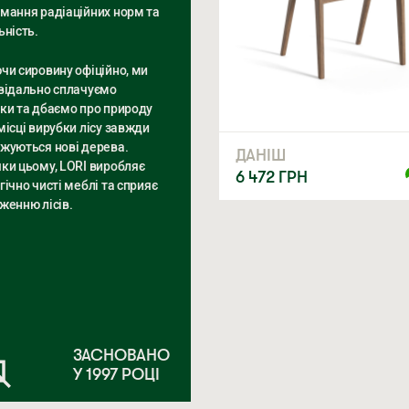
мання радіаційних норм та
ьність.
чи сировину офіційно, ми
відально сплачуємо
ки та дбаємо про природу
місці вирубки лісу завжди
жуються нові дерева.
ДАНІШ
ки цьому, LORI виробляє
6 472
ГРН
гічно чисті меблі та сприяє
женню лісів.
ЗАСНОВАНО
У 1997 РОЦІ