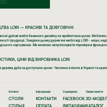
ТВА LORI — КРАСИВІ ТА ДОВГОВІЧНІ
кісні дубові меблі бажаного дизайну за прийнятною ціною. Меблева 
ості продукції. Завдяки цьому дерев’яні меблі від LORI – міцні, наді
дського харчування. Ми можемо запропонувати перевірені функціонал
ИСТИКИ, ЦІНИ ВІД ВИРОБНИКА LORI
 дерева дуба за доступною ціною. Численні клієнти в Україні та краї
ТВА LORI — КРАСИВІ ТА ДОВГОВІЧНІ
кісні дубові меблі бажаного дизайну за прийнятною ціною. Меблева 
ості продукції. Завдяки цьому дерев’яні меблі від LORI – міцні, наді
Каталог
Інформація
Соцмережі
Завантажити
дського харчування. Ми можемо запропонувати перевірені функціонал
СТОЛИ
КОНТАКТИ
FACEBOOK
3D-МОДЕЛ
СТІЛЬЦІ
ОПЛАТА
INSTAGRAM
КАТАЛОГ