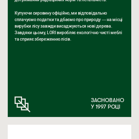
Купуючи сировину офіційно, ми відповідально
сплачуємо податки та дбаємо про природу — на місці
вирубки лісу завжди висаджуються нові дерева.
Завдяки цьому, LORI виробляє екологічно чисті меблі
та сприяє збереженню лісів.
ЗАСНОВАНО
У 1997 РОЦІ