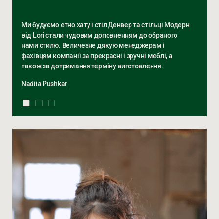
Ми будуємо етно хату і стіл Денвер та стільці Модерн
від Lori стали чудовим доповненням до обраного
нами стилю. Величезне дякую менеджерам і
фахівцям компанії за прекрасні і зручні меблі, а
також за дотримання терміну виготовлення.
Nadiia Pushkar