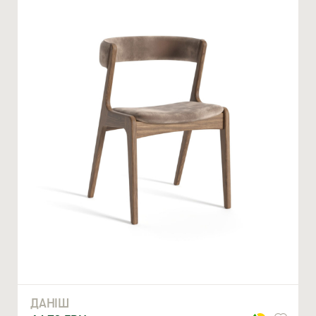
Ми відкриті для співпраці з компаніями, які займаються
облаштуванням житлової та комерційної нерухомості
ВВЕДІТЬ ВАШЕ ПРІЗВИЩЕ ТА ІМ’Я *
ДАНІШ
НОМЕР ТЕЛЕФОНУ *