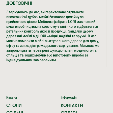
ДОВГОВІЧНІ
Звернувшись до нас, ви гарантовано отримаєте
високоякісні дубові меблі бажаного дизайну за
прийнятною ціною. Меблева фабрика LORI має повний
цикл виробництва, на кожному етапі якого відбувається
ретельний контроль якості продукції. Завдяки цьому
дерев’яні меблі від LORI – міцні, надійні та зручні. В нас
можна замовити меблі з натурального дерева для дому,
офісу та закладів громадського харчування. Ми можемо
запропонувати перевірені функціональні моделі столів,
стільців та інших меблів або виготовити вироби за
індивідуальним замовленням.
ДЕРЕВ’ЯНІ МЕБЛІ – РІЗНОВИДИ,
ХАРАКТЕРИСТИКИ, ЦІНИ ВІД ВИРОБНИКА
LORI
Уже не одне десятиліття ми виготовляємо елітні меблі з
дерева дуба за доступною ціною. Численні клієнти в
Каталог
Інформація
Україні та країнах ЄС замовляють у нас.
СТОЛИ
КОНТАКТИ
ЕКСКЛЮЗИВНІ ДЕРЕВ’ЯНІ МЕБЛІ
СТІЛЬЦІ
ОПЛАТА