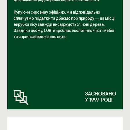
Купуючи сировину офіційно, ми відповідально
сплачуємо податки та дбаємо про природу — на місці
вирубки лісу завжди висаджуються нові дерева.
Завдяки цьому, LORI виробляє екологічно чисті меблі
та сприяє збереженню лісів.
ЗАСНОВАНО
У 1997 РОЦІ