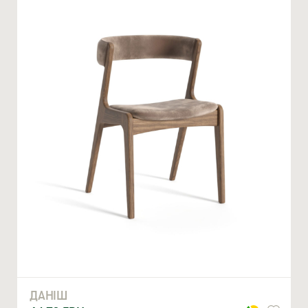
Ми відкриті для співпраці з компаніями, які займаються
облаштуванням житлової та комерційної нерухомості
ВВЕДІТЬ ВАШЕ ПРІЗВИЩЕ ТА ІМ’Я *
ДАНІШ
НОМЕР ТЕЛЕФОНУ *