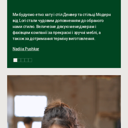
Ми будуємо етно хату і стіл Денвер та стільці Модерн
від Lori стали чудовим доповненням до обраного
нами стилю. Величезне дякую менеджерам і
фахівцям компанії за прекрасні і зручні меблі, а
також за дотримання терміну виготовлення.
Nadiia Pushkar