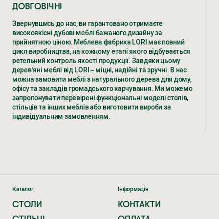
ДОВГОВІЧНІ
Звернувшись до нас, ви гарантовано отримаєте
високоякісні дубові меблі бажаного дизайну за
прийнятною ціною. Меблева фабрика LORI має повний
цикл виробництва, на кожному етапі якого відбувається
ретельний контроль якості продукції. Завдяки цьому
дерев’яні меблі від LORI – міцні, надійні та зручні. В нас
можна замовити меблі з натурального дерева для дому,
офісу та закладів громадського харчування. Ми можемо
запропонувати перевірені функціональні моделі столів,
стільців та інших меблів або виготовити вироби за
індивідуальним замовленням.
ДЕРЕВ’ЯНІ МЕБЛІ – РІЗНОВИДИ,
ХАРАКТЕРИСТИКИ, ЦІНИ ВІД ВИРОБНИКА
LORI
Уже не одне десятиліття ми виготовляємо елітні меблі з
дерева дуба за доступною ціною. Численні клієнти в
Каталог
Інформація
Україні та країнах ЄС замовляють у нас.
СТОЛИ
КОНТАКТИ
ЕКСКЛЮЗИВНІ ДЕРЕВ’ЯНІ МЕБЛІ
СТІЛЬЦІ
ОПЛАТА