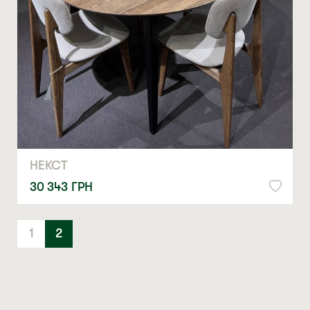
Натискаючи ви автоматично погоджуєтеся на обробку
персональних даних
НЕКСТ
30 343
ГРН
1
2