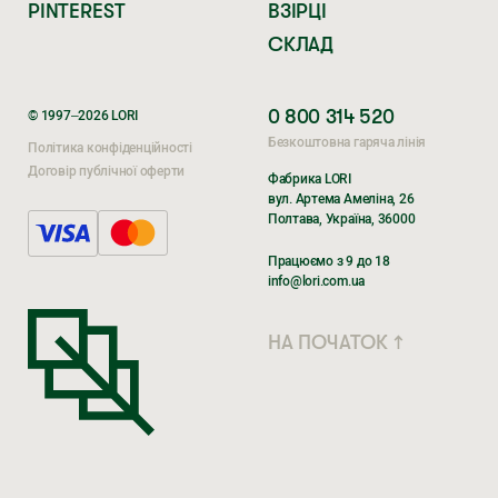
PINTEREST
ВЗІРЦІ
СКЛАД
0 800 314 520
© 1997–2026 LORI
Безкоштовна гаряча лінія
Політика конфіденційності
Договір публічної оферти
Фабрика LORI
вул. Артема Амеліна, 26
Полтава, Україна, 36000
Поки ви очікуєте,
Працюємо з 9 до 18
перегляньте наші соцмережі
info@lori.com.ua
TIKTOK
НА ПОЧАТОК ↑
INSTAGRAM
FACEBOOK
Блог
YouTube
Instagram
YOUTUBE