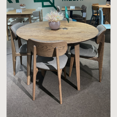
ТЦ Меркурій
[22]
ТЦ Меблевий Квартал Дніпро
[29]
ТЦ NOVUS
[67]
ТЦ АРЕНА
[31]
Салон Sykora
[3]
Салон ТЕК ДіМ
[11]
Меблі Карпат, Тернопіль
[34]
ТЦ Плаза Парк
[0]
ТЦ Frankof
[12]
Салон Frankof
[0]