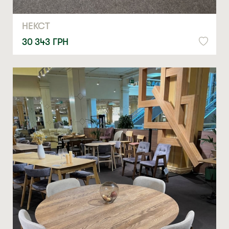
НЕКСТ
Ми відкриті для співпраці з компаніями, які займаються
30 343
ГРН
облаштуванням житлової та комерційної нерухомості
ВВЕДІТЬ ВАШЕ ПРІЗВИЩЕ ТА ІМ’Я *
НОМЕР ТЕЛЕФОНУ *
СТАТИ ПАРТНЕРОМ
* — обов’язкові поля