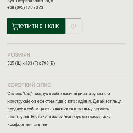
вул. Петропавлівська, 6
+38 (093) 170 83 23
КУПИТИ В 1 КЛІК
РОЗМІРИ
525 (Ш) х 433 (Г) х 790 (В)
КОРОТКИЙ ОПИС
Стілець "Сід" поєднує в собі класичні риси із сучасною
конструкцією з ефектом підвісного сидіння. Дизайн стільця
поєднує в собі міцність класики та візуальну легкість
Ми відкриті для співпраці з компаніями, які займаються
конструкції. М'яка частина забезпечує максимальний
облаштуванням житлової та комерційної нерухомості
комфорт для сидіння