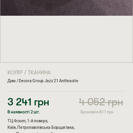
КОЛІР / ТКАНИНА
Дим / Decora Group Jazz 21 Anthracite
3 241
грн
4 052
грн
-20%
В наявності 2 шт.
Економія
811
грн
ТЦ 4room, 1-й поверх,
Київ, Петропавлівська Борщагівка,