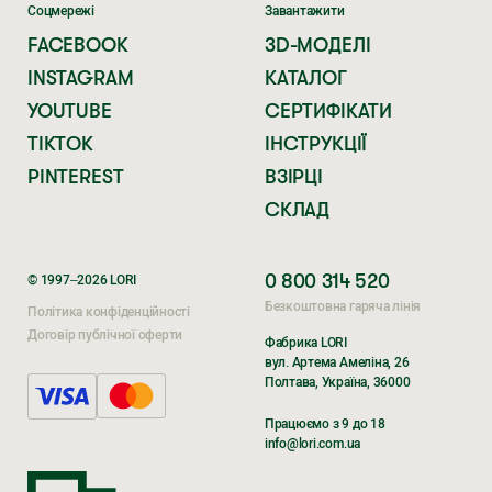
Соцмережі
Завантажити
FACEBOOK
3D-МОДЕЛІ
INSTAGRAM
КАТАЛОГ
YOUTUBE
СЕРТИФІКАТИ
TIKTOK
ІНСТРУКЦІЇ
PINTEREST
ВЗІРЦІ
СКЛАД
0 800 314 520
© 1997–2026 LORI
Безкоштовна гаряча лінія
Політика конфіденційності
Договір публічної оферти
Фабрика LORI
вул. Артема Амеліна, 26
Полтава, Україна, 36000
Поки ви очікуєте,
Поки ви очікуєте,
Працюємо з 9 до 18
перегляньте наші соцмережі
перегляньте наші соцмережі
info@lori.com.ua
TIKTOK
TIK TOK