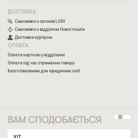
ВВЕДІТЬ ВАШЕ ПРІЗВИЩЕ ТА ІМ’Я *
ДОСТАВКА
Самовивіз з салонів LORI
Самовивіз з відділеня Нової пошти
НОМЕР ТЕЛЕФОНУ *
Доставка кур'єром
ОПЛАТА
СІД
Оплата карткою у відділенні
3 241
ГРН
4 052
ГРН
Оплата під час отримання товару
Безготівковими для юридичних осіб
СТАТИ ПАРТНЕРОМ
* — обов’язкові поля
ВВЕДІТЬ ВАШЕ ПРІЗВИЩЕ ТА ІМ’Я *
Натискаючи ви автоматично погоджуєтеся на обробку
персональних даних
НОМЕР ТЕЛЕФОНУ *
ВАМ СПОДОБАЄТЬСЯ
ХІТ