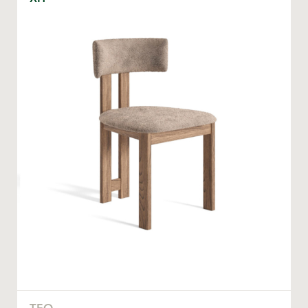
КІЛЬКІСТЬ ТА ОСОБЛИВІ ПОБАЖАННЯ
ЗАМОВИТИ
* — обов’язкові поля
Натискаючи ви автоматично погоджуєтеся на обробку
персональних даних