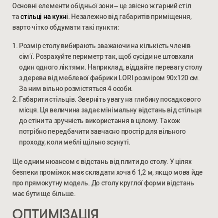
Основні елементи обідньої зони – це звісно ж гарний стіл
та
стільці на кухні
. Незалежно від габаритів приміщення,
варто чітко обдумати такі пункти:
Розмір столу вибирають зважаючи на кількість членів
сім’ї. Розрахуйте периметр так, щоб сусіди не штовхали
один одного ліктями. Наприклад, віддайте перевагу столу
з дерева від меблевої фабрики LORI розміром 90х120 см.
За ним вільно розмістяться 4 особи.
Габарити стільців. Зверніть увагу на глибину посадкового
місця. Ця величина задає мінімальну відстань від стільця
до стіни та зручність використання в цілому. Також
потрібно передбачити завчасно простір для вільного
проходу, коли меблі щільно зсунуті.
Ще одним нюансом є відстань від плити до столу. У цілях
безпеки проміжок має складати хоча б 1,2 м, якщо мова йде
про прямокутну модель. До столу круглої форми відстань
має бути ще більше.
ОПТИМІЗАЦІЯ