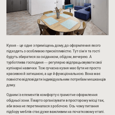
Кухня – це одне з приміщень дому, до оформлення якого
підходять з особливою прискіпливістю. Тут сім’я та гості
будуть збиратися за сніданком, обідом, вечерею. А
турботлива господиня — регулярно відпрацьовувати свої
кулінарні навички. Тож сучасна кухня має бути не просто
красивою й затишною, а ще й функціональною. Вона має
повністю відповідати індивідуальним потребам мешканців
дому.
Одним із елементів комфорту є грамотне оформлення
обідньої зони. ЇЇ варто організувати в просторому місці так,
аби вона не перетиналася з робочою. Ось чому питання
підбору меблів стає дуже важливим на початковому етапі.