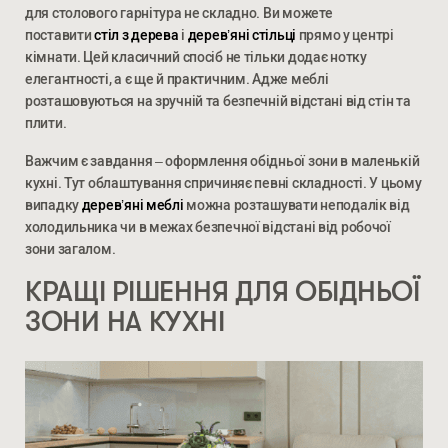
для столового гарнітура не складно. Ви можете
поставити
стіл з дерева
і
дерев’яні стільці
прямо у центрі
кімнати. Цей класичний спосіб не тільки додає нотку
елегантності, а є ще й практичним. Адже меблі
СТАТИ ПАРТНЕРОМ
* — обов’язкові поля
розташовуються на зручній та безпечній відстані від стін та
плити.
Натискаючи ви автоматично погоджуєтеся на обробку
Важчим є завдання – оформлення обідньої зони в маленькій
персональних даних
кухні. Тут облаштування спричиняє певні складності. У цьому
випадку
дерев’яні меблі
можна розташувати неподалік від
холодильника чи в межах безпечної відстані від робочої
зони загалом.
КРАЩІ РІШЕННЯ ДЛЯ ОБІДНЬОЇ
ЗОНИ НА КУХНІ