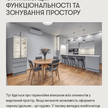
ФУНКЦІОНАЛЬНОСТІ ТА
ЗОНУВАННЯ ПРОСТОРУ
Ми відкриті для співпраці з компаніями, які займаються
облаштуванням житлової та комерційної нерухомості
ВВЕДІТЬ ВАШЕ ПРІЗВИЩЕ ТА ІМ’Я *
Тут йдеться про гармонійне вписання всіх елементів у
НОМЕР ТЕЛЕФОНУ *
виділений простір. Якщо ви маєте можливість оформити
окрему їдальню – це чудово. У такому випадку знайти місце