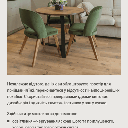
Незалежно від того, де і як ви облаштовуєте простір для
приймання їжі, переконайтеся у відсутності найпоширеніших
похибок. Скористайтеся прекрасними ідеями світових
дизайнерів і вдихніть «життя» і затишок у вашу кухню.
Здійснити це можливо за допомогою:
освітлення – чергування яскравішого та приглушеного,
холодного та теплого потоків світла;