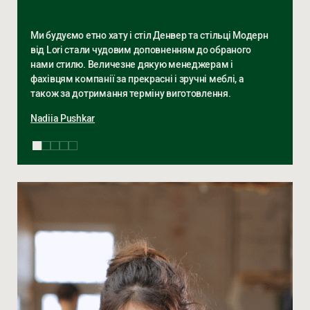
Ми будуємо етно хату і стіл Денвер та стільці Модерн
від Lori стали чудовим доповненням до обраного
нами стилю. Величезне дякую менеджерам і
фахівцям компанії за прекрасні і зручні меблі, а
також за дотримання терміну виготовлення.
Nadiia Pushkar