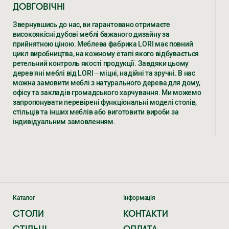
ДОВГОВІЧНІ
Звернувшись до нас, ви гарантовано отримаєте
високоякісні дубові меблі бажаного дизайну за
прийнятною ціною. Меблева фабрика LORI має повний
цикл виробництва, на кожному етапі якого відбувається
ретельний контроль якості продукції. Завдяки цьому
дерев’яні меблі від LORI – міцні, надійні та зручні. В нас
можна замовити меблі з натурального дерева для дому,
офісу та закладів громадського харчування. Ми можемо
запропонувати перевірені функціональні моделі столів,
стільців та інших меблів або виготовити вироби за
індивідуальним замовленням.
ДЕРЕВ’ЯНІ МЕБЛІ – РІЗНОВИДИ,
ХАРАКТЕРИСТИКИ, ЦІНИ ВІД ВИРОБНИКА
LORI
Уже не одне десятиліття ми виготовляємо елітні меблі з
дерева дуба за доступною ціною. Численні клієнти в
Каталог
Інформація
Україні та країнах ЄС замовляють у нас.
СТОЛИ
КОНТАКТИ
ЕКСКЛЮЗИВНІ ДЕРЕВ’ЯНІ МЕБЛІ
СТІЛЬЦІ
ОПЛАТА