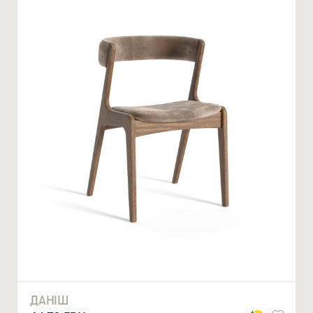
Ми відкриті для співпраці з компаніями, які займаються
облаштуванням житлової та комерційної нерухомості
ВВЕДІТЬ ВАШЕ ПРІЗВИЩЕ ТА ІМ’Я *
ДАНІШ
НОМЕР ТЕЛЕФОНУ *