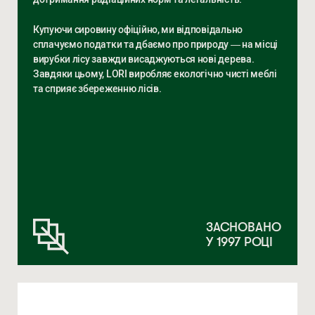
Купуючи сировину офіційно, ми відповідально
сплачуємо податки та дбаємо про природу — на місці
вирубки лісу завжди висаджуються нові дерева.
Завдяки цьому, LORI виробляє екологічно чисті меблі
та сприяє збереженню лісів.
ЗАСНОВАНО
У 1997 РОЦІ