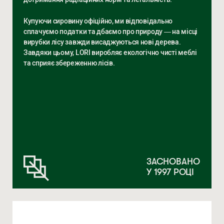
Купуючи сировину офіційно, ми відповідально
сплачуємо податки та дбаємо про природу — на місці
вирубки лісу завжди висаджуються нові дерева.
Завдяки цьому, LORI виробляє екологічно чисті меблі
та сприяє збереженню лісів.
ЗАСНОВАНО
У 1997 РОЦІ