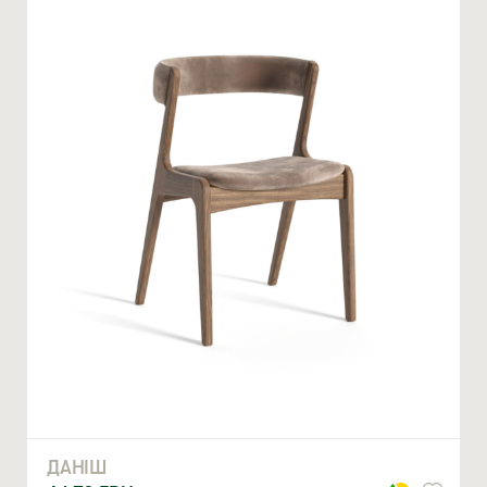
Ми відкриті для співпраці з компаніями, які займаються
облаштуванням житлової та комерційної нерухомості
ВВЕДІТЬ ВАШЕ ПРІЗВИЩЕ ТА ІМ’Я *
ДАНІШ
НОМЕР ТЕЛЕФОНУ *