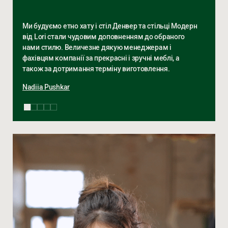
Ми будуємо етно хату і стіл Денвер та стільці Модерн
від Lori стали чудовим доповненням до обраного
нами стилю. Величезне дякую менеджерам і
фахівцям компанії за прекрасні і зручні меблі, а
також за дотримання терміну виготовлення.
Nadiia Pushkar