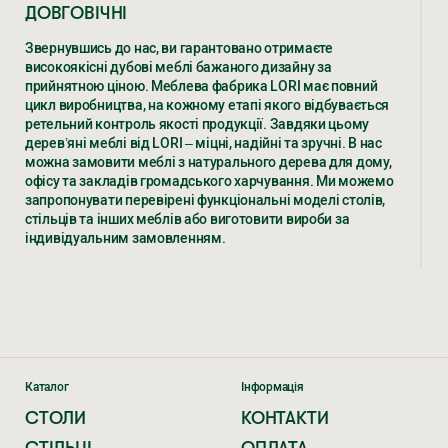
ДОВГОВІЧНІ
Звернувшись до нас, ви гарантовано отримаєте
високоякісні дубові меблі бажаного дизайну за
прийнятною ціною. Меблева фабрика LORI має повний
цикл виробництва, на кожному етапі якого відбувається
ретельний контроль якості продукції. Завдяки цьому
дерев’яні меблі від LORI – міцні, надійні та зручні. В нас
можна замовити меблі з натурального дерева для дому,
офісу та закладів громадського харчування. Ми можемо
запропонувати перевірені функціональні моделі столів,
стільців та інших меблів або виготовити вироби за
індивідуальним замовленням.
ДЕРЕВ’ЯНІ МЕБЛІ – РІЗНОВИДИ,
ХАРАКТЕРИСТИКИ, ЦІНИ ВІД ВИРОБНИКА
LORI
Уже не одне десятиліття ми виготовляємо елітні меблі з
дерева дуба за доступною ціною. Численні клієнти в
Каталог
Інформація
Україні та країнах ЄС замовляють у нас.
СТОЛИ
КОНТАКТИ
ЕКСКЛЮЗИВНІ ДЕРЕВ’ЯНІ МЕБЛІ
СТІЛЬЦІ
ОПЛАТА